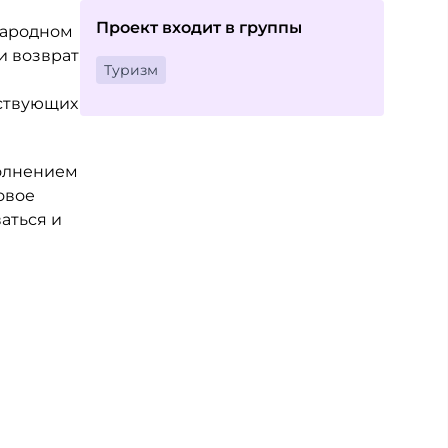
Проект входит в группы
народном
и возврат
Туризм
тствующих
полнением
овое
аться и