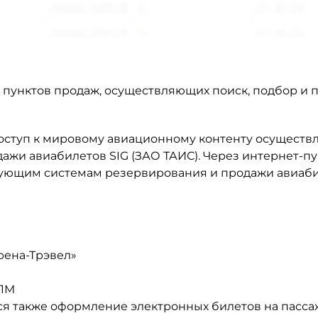
пунктов продаж, осуществляющих поиск, подбор и 
оступ к мировому авиационному контенту осуществ
ажи авиабилетов SIG (ЗАО ТАИС). Через интернет-п
дующим системам резервирования и продажи авиаби
рена-Трэвел»
 1M
я также оформление электронных билетов на пасс