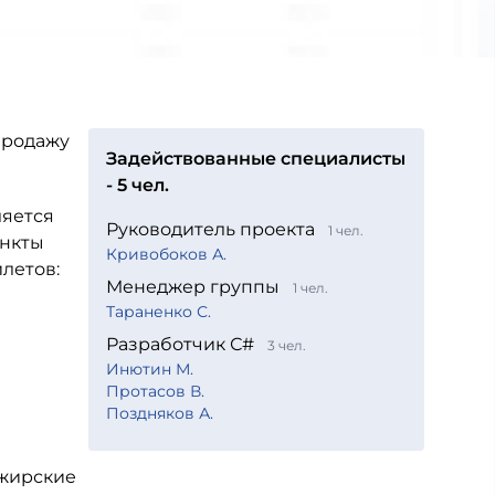
продажу
Задействованные специалисты
- 5 чел.
ляется
Руководитель проекта
1 чел.
ункты
Кривобоков А.
летов:
Менеджер группы
1 чел.
Тараненко С.
Разработчик С#
3 чел.
Инютин М.
Протасов В.
Поздняков А.
ажирские