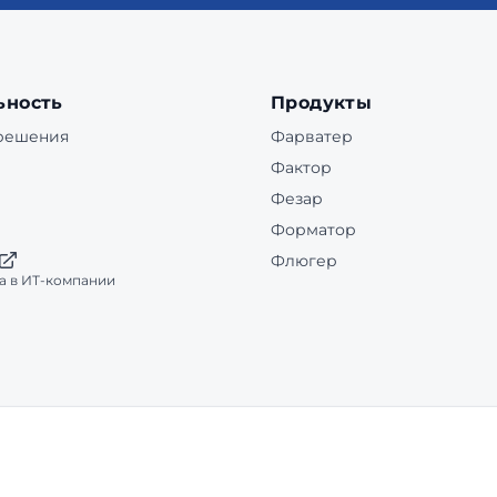
ьность
Продукты
 решения
Фарватер
Фактор
Фезар
Форматор
Флюгер
а в ИТ-компании