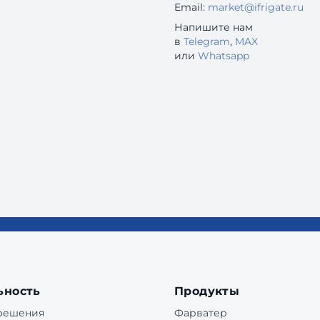
Email:
market@ifrigate.ru
Напишите нам
в
Telegram
,
MAX
или
Whatsapp
ьность
Продукты
 решения
Фарватер