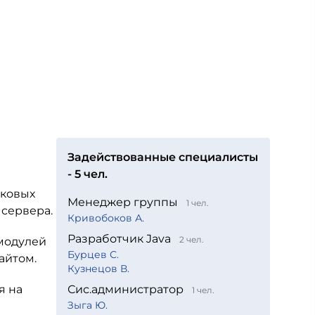
Задействованные специалисты
- 5 чел.
уковых
Менеджер группы
1 чел.
 сервера.
Кривобоков А.
Разработчик Java
2 чел.
модулей
Бурцев С.
айтом.
Кузнецов В.
я на
Сис.администратор
1 чел.
Зыга Ю.