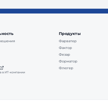
ьность
Продукты
 решения
Фарватер
Фактор
Фезар
Форматор
Флюгер
а в ИТ-компании