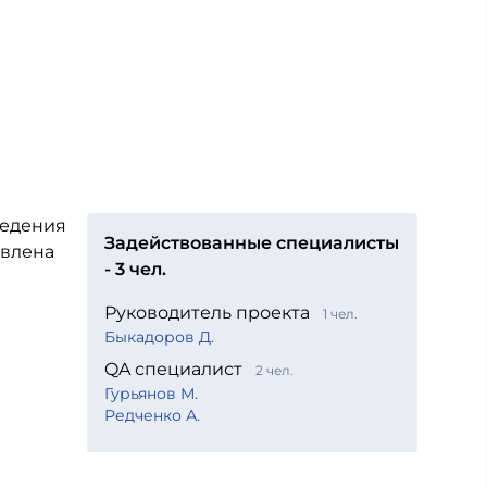
ведения
Задействованные специалисты
авлена
- 3 чел.
Руководитель проекта
1 чел.
Быкадоров Д.
QA специалист
2 чел.
Гурьянов М.
Редченко А.