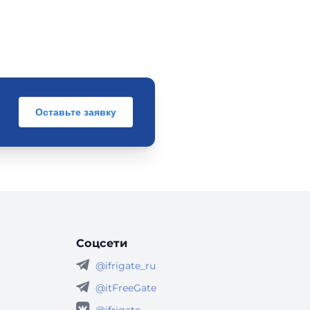
Оставьте заявку
Соцсети
@ifrigate_ru
@itFreeGate