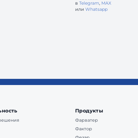
в
Telegram
,
MAX
или
Whatsapp
ьность
Продукты
 решения
Фарватер
Фактор
Фезар