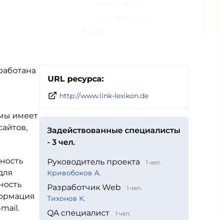
работана
URL ресурса:
http://www.link-lexikon.de
емы имеет
сайтов,
Задействованные специалисты
- 3 чел.
жность
Руководитель проекта
1 чел.
для
Кривобоков А.
ность
Разработчик Web
1 чел.
формация
Тихонов К.
mail.
QA специалист
1 чел.