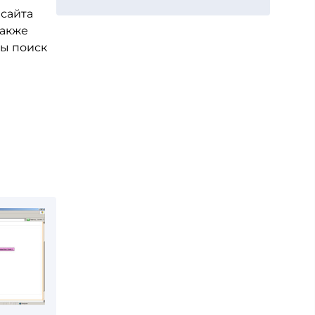
 сайта
также
ны поиск