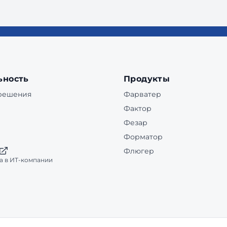
ьность
Продукты
 решения
Фарватер
Фактор
Фезар
Форматор
Флюгер
а в ИТ-компании