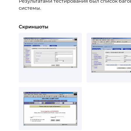
Результатами тестирования был список баг
системы.
Скриншоты