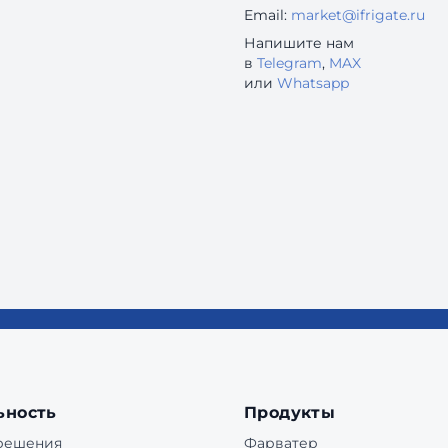
Email:
market@ifrigate.ru
Напишите нам
в
Telegram
,
MAX
или
Whatsapp
ьность
Продукты
 решения
Фарватер