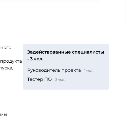
вного
Задействованные специалисты
- 3 чел.
 продукта
пуска,
Руководитель проекта
1 чел.
Тестер ПО
2 чел.
емы.