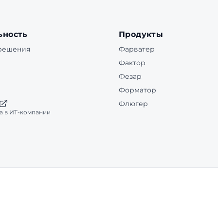
ьность
Продукты
 решения
Фарватер
Фактор
Фезар
Форматор
Флюгер
а в ИТ-компании