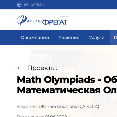
IFRIGATE.RU
О компании
Решения
Услуги
П
Проекты:
Math Olympiads - О
Математическая О
Заказчик:
Offshore Creations (CA, США)
Дата начала:
01.06.2002