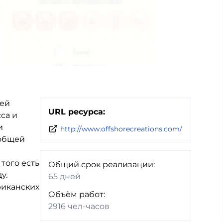
тей
URL ресурса:
са и
и
http://www.offshorecreations.com/
еобщей
того есть
Общий срок реализации:
у.
65 дней
риканских
Объём работ:
2916 чел-часов