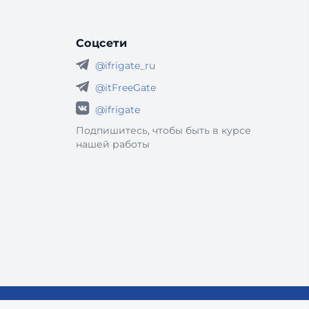
Соцсети
@ifrigate_ru
@itFreeGate
@ifrigate
Подпишитесь, чтобы быть в курсе
нашей работы