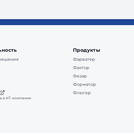
ьность
Продукты
 решения
Фарватер
Фактор
Фезар
Форматор
Флюгер
а в ИТ-компании