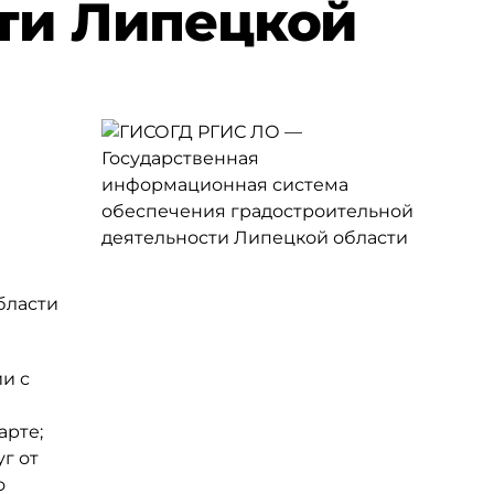
ти Липецкой
бласти
и с
арте;
г от
о