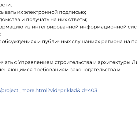
ости;
ывать их электронной подписью;
домства и получать на них ответы;
нформацию из интегрированной информационной си
;
обсуждениях и публичных слушаниях региона на п
чать с Управлением строительства и архитектуры 
изменяющимся требованиям законодательства и
ru/project_more.html?vid=priklad&id=403