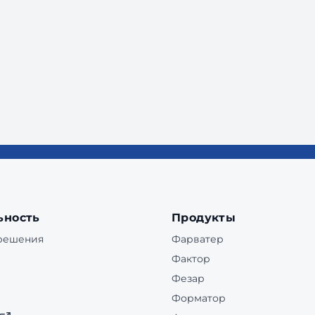
ьность
Продукты
 решения
Фарватер
Фактор
Фезар
Форматор