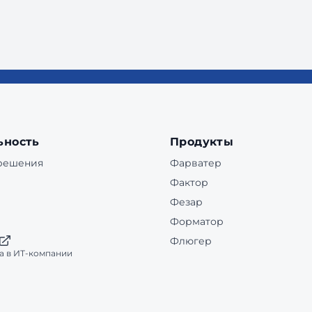
ьность
Продукты
 решения
Фарватер
Фактор
Фезар
Форматор
Флюгер
а в ИТ-компании