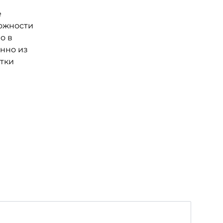
е
можности
о в
нно из
отки