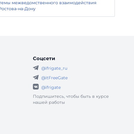
темы межведомственного взаимодействия
остова-на-Дону
Соцсети
@ifrigate_ru
@itFreeGate
@ifrigate
Подпишитесь, чтобы быть в курсе
нашей работы