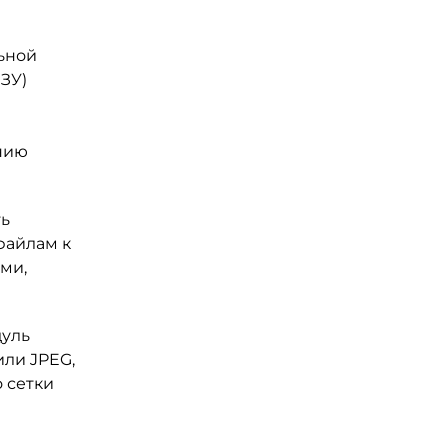
ьной
ЗУ)
нию
ть
файлам к
ми,
дуль
или JPEG,
 сетки