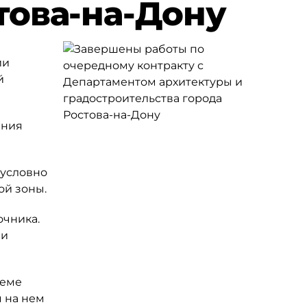
това-на-Дону
ии
й
ения
 условно
ой зоны.
очника.
ии
теме
 на нем