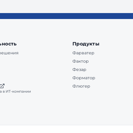
ьность
Продукты
 решения
Фарватер
Фактор
Фезар
Форматор
Флюгер
а в ИТ-компании