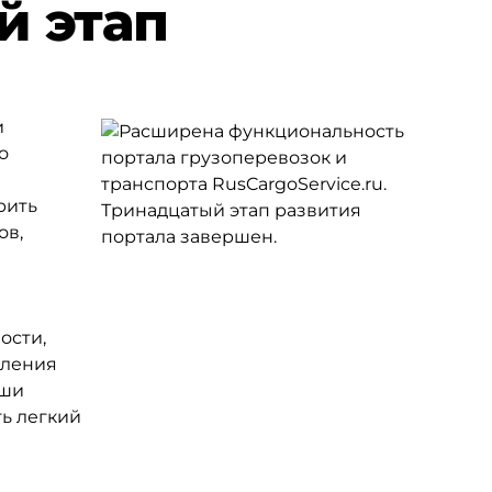
й этап
и
о
рить
ов,
ости,
пления
аши
ь легкий