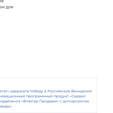
ее
ем для
гат» одержала победу в Российской Венчурной
нновационный программный продукт «Сервис
ендайзинга «Флюгер-Продажи» с аутсорсингом
манды»