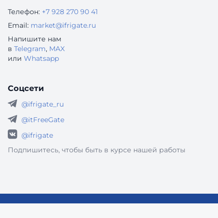
Телефон:
+7 928 270 90 41
Email:
market@ifrigate.ru
Напишите нам
в
Telegram
,
MAX
или
Whatsapp
Соцсети
@ifrigate_ru
@itFreeGate
@ifrigate
Подпишитесь, чтобы быть в курсе нашей работы