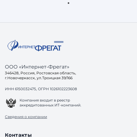
коллеги, имя одного из которых
MAXсим, обменялись буквально парой
фраз — и вот, получив
финансирование от руководства (как
и всегда в нашей компании в таких
ситуациях), через несколько час
ООО «Интернет-Фрегат»
346428, Россия, Ростовская область,
г.Новочеркасск, ул.Троицкая 39/166
ИНН 6150032475, ОГРН 1026102223608
Компания входит в реестр
аккредитованных ИТ-компаний.
Сведения о компании
Контакты