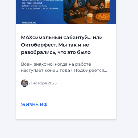
MAXсимальный сабантуй... или
Октоберфест. Мы так и не
разобрались, что это было
Всем знакомо, когда на работе
наступает конец года? Подбирается
прекрасная пора отчетов, сдачи
проектов, и подписания новых
21 ноября 2025
контрактов. Все напряжены, нервы на
пределе. И в такие моменты очень
важно выпустить пар и
ЖИЗНЬ ИФ
перезагрузиться. И совсем недавно,
благодаря двум MAXсам, случился
небольшой повод, в котором все
смогли посмотреть на коллег немного
под другим углом. Всё началось
MAXсимально случайно За обедом