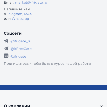
Email:
market@ifrigate.ru
Напишите нам
в
Telegram
,
MAX
или
Whatsapp
Соцсети
@ifrigate_ru
@itFreeGate
@ifrigate
Подпишитесь, чтобы быть в курсе нашей работы
О компании