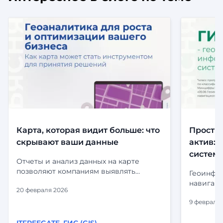
Карта, которая видит больше: что
Простр
скрывают ваши данные
актив:
систем
Отчеты и анализ данных на карте
позволяют компаниям выявлять
Геоинфо
тенденции, анализировать
навигаци
20 февраля 2026
географические паттерны и
программ
оптимизировать бизнес-процессы.
9 февраля 
позволяе
Например, компании могут
анализир
отслеживать местоположение
ITFREEGATE
,
ГИС (GIS)
визуали