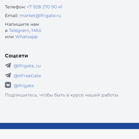
Телефон:
+7 928 270 90 41
Email:
market@ifrigate.ru
Напишите нам
в
Telegram
,
MAX
или
Whatsapp
Соцсети
@ifrigate_ru
@itFreeGate
@ifrigate
Подпишитесь, чтобы быть в курсе нашей работы